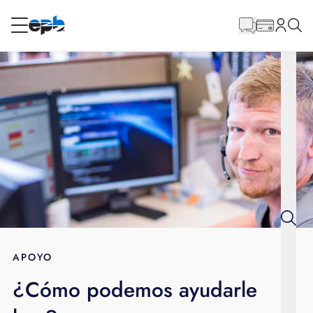
Contenido
principal
RESIDENCIAL
NEGOCIO
Internet
Energía
Televisión
Teléfono
APOYO
¿Cómo podemos ayudarle
BLOG