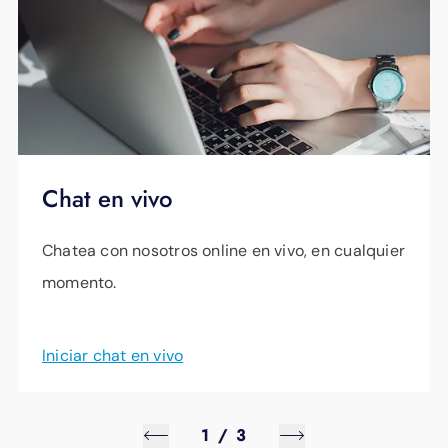
más. Además, puede ver el movimiento de los
activo detecta de inmediato nuevos
dispositivos conectados para ayudar a
ciberataques y aísla automáticamente los
monitorear la actividad en el sitio, como las
dispositivos que se comportan fuera de sus
interacciones con los clientes, la demanda
parámetros normales para evitar que las
comercial y los patrones de flujo de tráfico,
amenazas se propaguen.
para ayudar a programar mejor la dotación
Chat en vivo
de personal, planificar promociones,
modificar los planos de planta y más.
Chatea con nosotros online en vivo, en cualquier
momento.
Iniciar chat en vivo
1
/
3