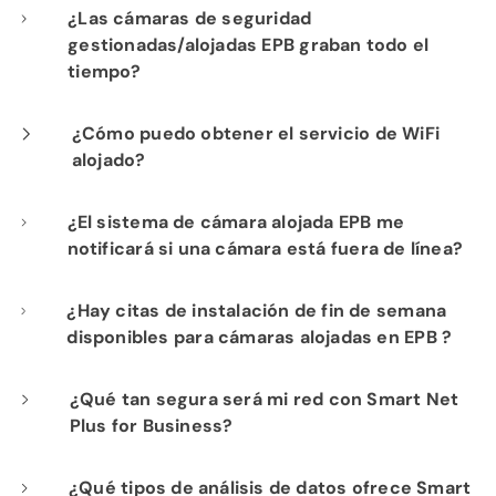
Nuestra instalación profesional incluye el
¿Las cámaras de seguridad
gestionadas/alojadas EPB graban todo el
cableado de cada cámara a su
tiempo?
infraestructura de red de fibra para un
rendimiento óptimo.
Sí. Los productos de seguridad gestionada y
¿Cómo puedo obtener el servicio de WiFi
alojado?
cámaras alojadas de EPB proporcionan
visibilidad constante de las operaciones de
Si ya es cliente de Internet de Fi-Speed, con
¿El sistema de cámara alojada EPB me
su negocio para su tranquilidad.
notificará si una cámara está fuera de línea?
gusto le mostraremos las ventajas de
contratar nuestro servicio de WiFi alojado.
Sí. Puedes establecer alertas en función de la
¿Hay citas de instalación de fin de semana
Comuníquese con nuestro departamento de
disponibles para cámaras alojadas en EPB ?
actividad y te las podemos enviar por
ventas al
423-648-1500
para comenzar.
mensaje de texto o correo electrónico.
El horario comercial habitual de EPB es de 8 a
¿Qué tan segura será mi red con Smart Net
Plus for Business?
5 de lunes a viernes, pero trabajaremos con
usted y su empresa para encontrar el mejor
EPB cuenta con varias herramientas para
¿Qué tipos de análisis de datos ofrece Smart