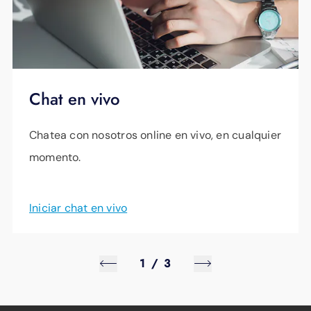
Certificado de nacimiento
Documentación de inmigración
Que usted es el propietario de la
Chat en vivo
vivienda (o que su arrendador con su
consentimiento es el propietario de la
vivienda), como por ejemplo:
Chatea con nosotros online en vivo, en cualquier
Escritura
momento.
Título
Recibo o factura de impuesto predial
Iniciar chat en vivo
Todas las fuentes de ingresos para
todos los miembros de su hogar
1
/
3
Una factura de EPB Energy que haya
recibido en los últimos 12 meses con su
nombre como titular de la cuenta (o el