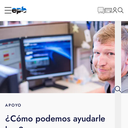
Contenido
principal
RESIDENCIAL
NEGOCIO
Internet
Energía
Televisión
Teléfono
APOYO
¿Cómo podemos ayudarle
BLOG