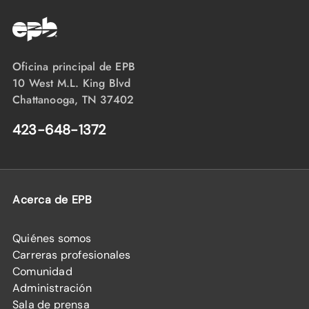
nombre de su propietario)
Su domicilio
no debe
ser ninguno de los
siguientes:
Oficina principal de EPB
Departamento
10 West M.L. King Blvd
Chattanooga, TN 37402
Condominio, casa adosada o vivienda
multifamiliar de tres o más unidades
423-648-1372
Edificios desocupados
Casa prefabricada construida antes de
1976
Acerca de EPB
Casa prefabricada que no tiene una
base permanente
Quiénes somos
Carreras profesionales
Vivienda nueva con menos de un año
Comunidad
de servicio con EPB
Administración
Propiedad comercial o empresarial
Sala de prensa