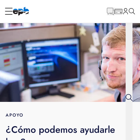
Contenido
principal
RESIDENCIAL
NEGOCIO
Internet
Energía
Televisión
Teléfono
APOYO
¿Cómo podemos ayudarle
BLOG