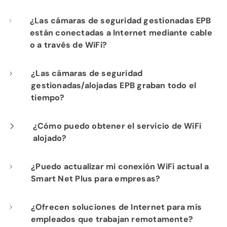
¿Las cámaras de seguridad gestionadas EPB
están conectadas a Internet mediante cable
o a través de WiFi?
Nuestra instalación profesional incluye el
¿Las cámaras de seguridad
gestionadas/alojadas EPB graban todo el
cableado de cada cámara a su
tiempo?
infraestructura de red de fibra para un
rendimiento óptimo.
Sí. Los productos de seguridad gestionada y
¿Cómo puedo obtener el servicio de WiFi
alojado?
cámaras alojadas de EPB proporcionan
visibilidad constante de las operaciones de
Si ya es cliente de Internet de Fi-Speed, con
¿Puedo actualizar mi conexión WiFi actual a
su negocio para su tranquilidad.
Smart Net Plus para empresas?
gusto le mostraremos las ventajas de
contratar nuestro servicio de WiFi alojado.
¡Sí! Si actualmente tiene Smart Network for
¿Ofrecen soluciones de Internet para mis
Comuníquese con nuestro departamento de
empleados que trabajan remotamente?
Business, puede actualizar fácilmente a Smart