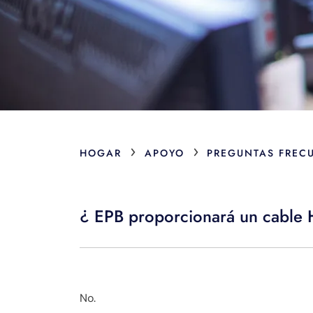
›
›
HOGAR
APOYO
PREGUNTAS FREC
¿ EPB proporcionará un cable H
No.