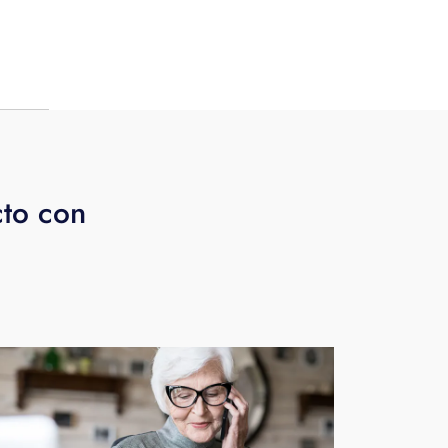
r.
to
mo
 red
cto con