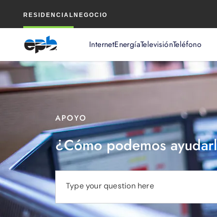
Contenido
RESIDENCIAL
NEGOCIO
principal
Internet
Energía
Televisión
Teléfono
APOYO
¿Cómo podemos ayudarl
Type your question here