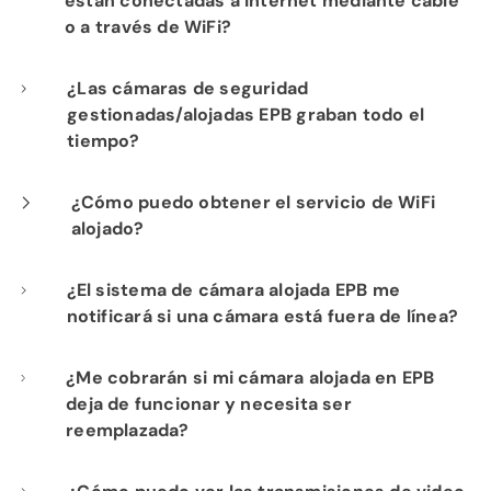
están conectadas a Internet mediante cable
o a través de WiFi?
Nuestra instalación profesional incluye el
¿Las cámaras de seguridad
gestionadas/alojadas EPB graban todo el
cableado de cada cámara a su
tiempo?
infraestructura de red de fibra para un
rendimiento óptimo.
Sí. Los productos de seguridad gestionada y
¿Cómo puedo obtener el servicio de WiFi
alojado?
cámaras alojadas de EPB proporcionan
visibilidad constante de las operaciones de
Si ya es cliente de Internet de Fi-Speed, con
¿El sistema de cámara alojada EPB me
su negocio para su tranquilidad.
notificará si una cámara está fuera de línea?
gusto le mostraremos las ventajas de
contratar nuestro servicio de WiFi alojado.
Sí. Puedes establecer alertas en función de la
¿Me cobrarán si mi cámara alojada en EPB
Comuníquese con nuestro departamento de
deja de funcionar y necesita ser
actividad y te las podemos enviar por
ventas al
423-648-1500
para comenzar.
reemplazada?
mensaje de texto o correo electrónico.
No. Su suscripción a EPB Hosted Camera