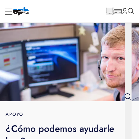
Contenido
principal
RESIDENCIAL
NEGOCIO
Internet
Energía
Televisión
Teléfono
APOYO
¿Cómo podemos ayudarle
BLOG