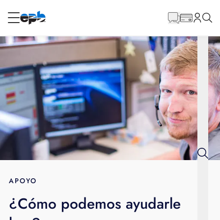
Contenido
principal
RESIDENCIAL
NEGOCIO
Internet
Energía
Televisión
Teléfono
APOYO
¿Cómo podemos ayudarle
BLOG