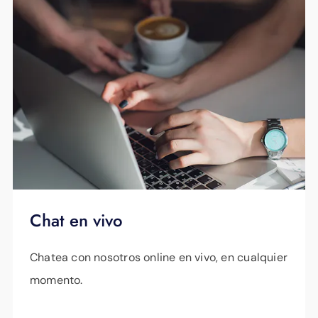
Programe su revisión de energía del hogar
Obtenga más información sobre la red
gratuita
aquí
o llame al
423-648-1372
.
automatizada
Chat en vivo
Chatea con nosotros online en vivo, en cualquier
momento.