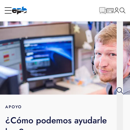
Contenido
principal
RESIDENCIAL
NEGOCIO
Internet
Energía
Televisión
Teléfono
APOYO
¿Cómo podemos ayudarle
BLOG