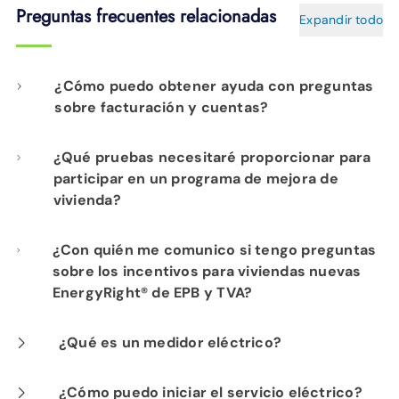
Preguntas frecuentes relacionadas
Expandir todo
¿Cómo puedo obtener ayuda con preguntas
sobre facturación y cuentas?
Simplemente llámenos al
423-648-1372
en
¿Qué pruebas necesitaré proporcionar para
participar en un programa de mejora de
cualquier momento del día o de la noche para
vivienda?
obtener asistencia con la facturación.
Necesitamos prueba de lo siguiente para
¿Con quién me comunico si tengo preguntas
sobre los incentivos para viviendas nuevas
confirmar su elegibilidad:
EnergyRight® de EPB y TVA?
Su identificación, como:
Si es propietario de una vivienda y actúa
¿Qué es un medidor eléctrico?
Licencia de conducir o identificación
estatal
como su propio contratista general, el
Como parte de la Red Automatizada de EPB,
¿Cómo puedo iniciar el servicio eléctrico?
profesional de energía de EPB , Nate