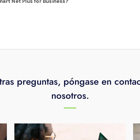
mart Net Plus for Business?
es de datos ni tarifas adicionales.
utador Wi-Fi 6e (y un punto de acceso si es necesario)
ra obtener el máximo rendimiento en cada rincón
figurar redes seguras a través de la aplicación WorkPass
ispositivos inalámbricos, si se lo solicita.
ecializado las 24 horas, los 7 días de la semana y los 365 d
tras preguntas, póngase en conta
nosotros.