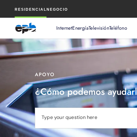
Contenido
RESIDENCIAL
NEGOCIO
principal
Internet
Energía
Televisión
Teléfono
APOYO
¿Cómo podemos ayudarl
Type your question here