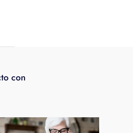
ías
cto con