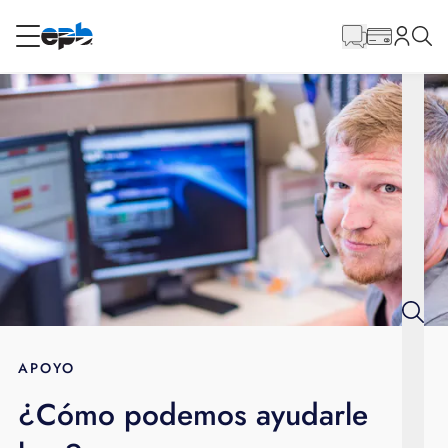
Contenido
principal
RESIDENCIAL
NEGOCIO
Internet
Energía
Televisión
Teléfono
APOYO
¿Cómo podemos ayudarle
BLOG