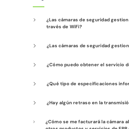
¿Las cámaras de seguridad gestion
través de WiFi?
Nuestra instalación profesional inclu
¿Las cámaras de seguridad gestion
fibra para un rendimiento óptimo.
Sí. Los productos de seguridad gesti
¿Cómo puedo obtener el servicio de
constante de las operaciones de su ne
Si ya es cliente de Internet de Fi-Sp
¿Qué tipo de especificaciones info
servicio de WiFi alojado. Comuníques
comenzar.
Los requisitos mínimos del equipo inc
¿Hay algún retraso en la transmisió
superior, Memoria: 8GB o superior, Si
superior, Disco duro PCIx con lectura
No. El video capturado por sus cámara
¿Cómo se me facturará la cámara al
del mundo, distribuida a través de la 
otros productos y servicios de EPB