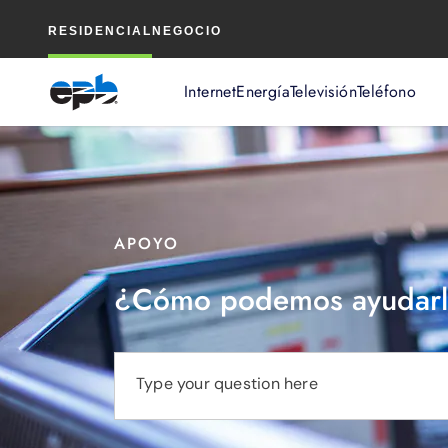
Contenido
RESIDENCIAL
NEGOCIO
principal
Internet
Energía
Televisión
Teléfono
APOYO
¿Cómo podemos ayudarl
Type your question here