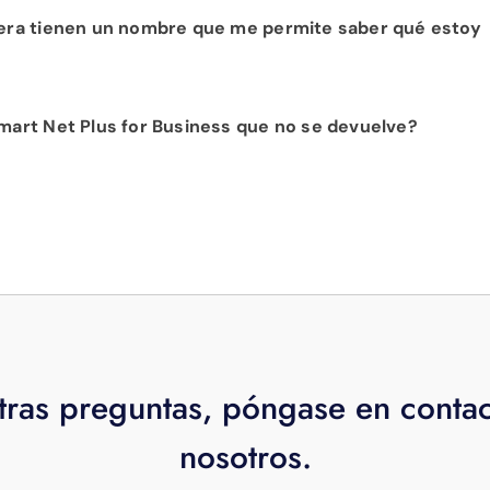
mitado. Los clips se pueden guardar en incrementos de 1 ho
ra tienen un nombre que me permite saber qué estoy
ras.
en. Por ejemplo, puerta de entrada, vestíbulo, etc.
Smart Net Plus for Business que no se devuelve?
quier extensor.
tras preguntas, póngase en conta
nosotros.