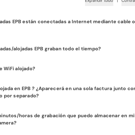
Expandir todo
|
Contra
adas EPB están conectadas a Internet mediante cable o
ye el cableado de cada cámara a su infraestructura de red d
adas/alojadas EPB graban todo el tiempo?
onada y cámaras alojadas de EPB proporcionan visibilidad
 WiFi alojado?
gocio para su tranquilidad.
eed, con gusto le mostraremos las ventajas de contratar nue
ojada en EPB ? ¿Aparecerá en una sola factura junto co
e con nuestro departamento de ventas al
423-648-1500
pa
 o por separado?
cs for Business aparecerán en una sola factura. No solicita
e minutos/horas de grabación que puedo almacenar en mi
e todos los cargos únicos y recurrentes mensuales se inclu
Camera?