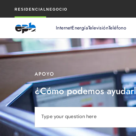
Contenido
RESIDENCIAL
NEGOCIO
principal
Internet
Energía
Televisión
Teléfono
APOYO
¿Cómo podemos ayudarl
Type your question here