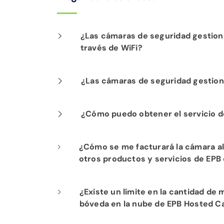
¿Las cámaras de seguridad gestion
través de WiFi?
Nuestra instalación profesional inclu
¿Las cámaras de seguridad gestion
fibra para un rendimiento óptimo.
Sí. Los productos de seguridad gesti
¿Cómo puedo obtener el servicio de
constante de las operaciones de su ne
Si ya es cliente de Internet de Fi-Sp
¿Cómo se me facturará la cámara al
servicio de WiFi alojado. Comuníques
otros productos y servicios de EPB
comenzar.
Todos los servicios de EPB Fiber Opti
¿Existe un límite en la cantidad d
ningún pago por adelantado, por lo qu
bóveda en la nube de EPB Hosted 
en una sola factura.