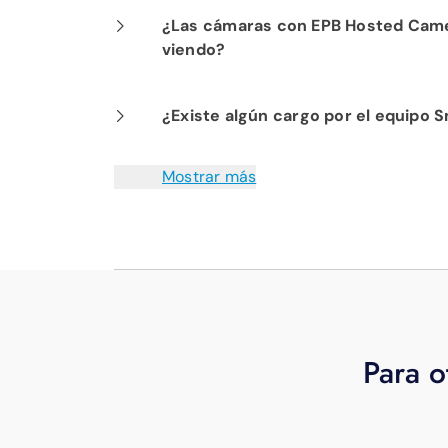
Tu bóveda incluye almacenamiento ili
¿Las cámaras con EPB Hosted Came
conservar durante el tiempo que quie
viendo?
Sí. Tú eliges cómo quieres que se llam
¿Existe algún cargo por el equipo 
Sí, se le facturará el enrutador y cual
Mostrar más
Para o