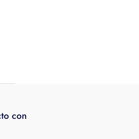
ra y
cto con