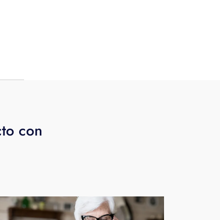
n de
y
cto con