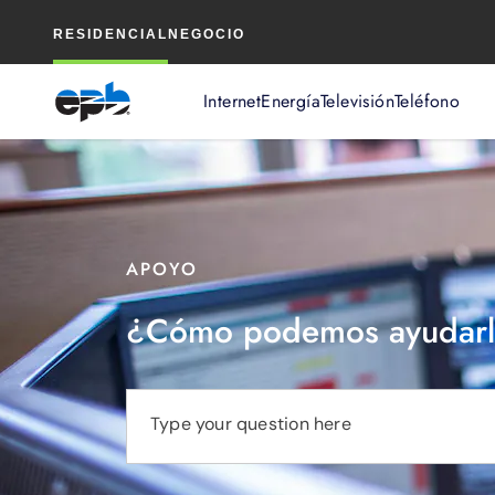
Contenido
RESIDENCIAL
NEGOCIO
principal
Internet
Energía
Televisión
Teléfono
APOYO
¿Cómo podemos ayudarl
Type your question here