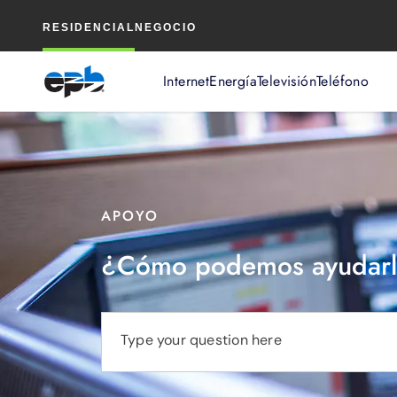
Contenido
RESIDENCIAL
NEGOCIO
principal
Internet
Energía
Televisión
Teléfono
APOYO
¿Cómo podemos ayudarl
Type your question here