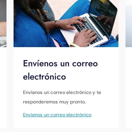
perfecta de integrar el pago de sus facturas en su día sin
aga clic
aquí
para obtener instrucciones sencillas sobre có
ndas.
Envíenos un correo
electrónico
Envíanos un correo electrónico y te
responderemos muy pronto.
Envíenos un correo electrónico