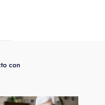
tro
diez
pan
cto con