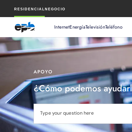
Contenido
RESIDENCIAL
NEGOCIO
principal
Internet
Energía
Televisión
Teléfono
APOYO
¿Cómo podemos ayudarl
Type your question here