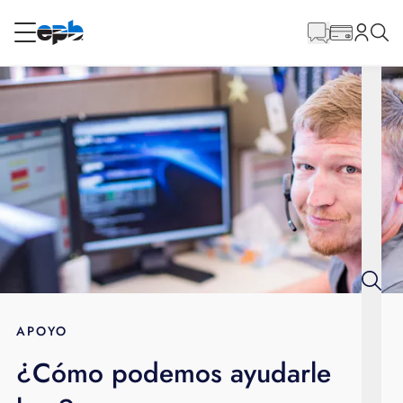
Contenido
principal
RESIDENCIAL
NEGOCIO
Internet
Energía
Televisión
Teléfono
APOYO
¿Cómo podemos ayudarle
BLOG