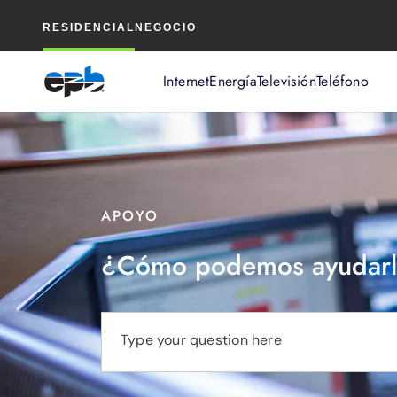
Contenido
RESIDENCIAL
NEGOCIO
principal
Internet
Energía
Televisión
Teléfono
APOYO
¿Cómo podemos ayudarl
Type your question here