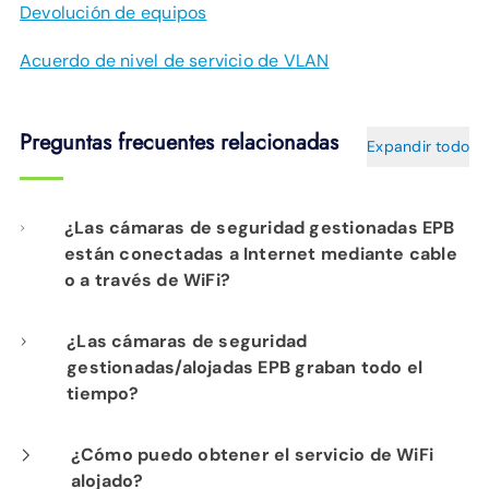
Devolución de equipos
Acuerdo de nivel de servicio de VLAN
Preguntas frecuentes relacionadas
Expandir todo
¿Las cámaras de seguridad gestionadas EPB
están conectadas a Internet mediante cable
o a través de WiFi?
Nuestra instalación profesional incluye el
¿Las cámaras de seguridad
gestionadas/alojadas EPB graban todo el
cableado de cada cámara a su
tiempo?
infraestructura de red de fibra para un
rendimiento óptimo.
Sí. Los productos de seguridad gestionada y
¿Cómo puedo obtener el servicio de WiFi
alojado?
cámaras alojadas de EPB proporcionan