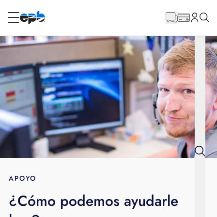
Contenido
principal
RESIDENCIAL
NEGOCIO
Internet
Energía
Televisión
Teléfono
APOYO
¿Cómo podemos ayudarle
BLOG