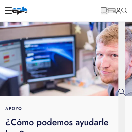
Contenido
principal
RESIDENCIAL
NEGOCIO
Internet
Energía
Televisión
Teléfono
APOYO
¿Cómo podemos ayudarle
BLOG