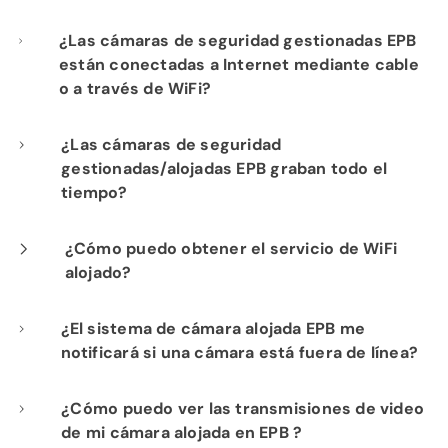
¿Las cámaras de seguridad gestionadas EPB
están conectadas a Internet mediante cable
o a través de WiFi?
Nuestra instalación profesional incluye el
¿Las cámaras de seguridad
gestionadas/alojadas EPB graban todo el
cableado de cada cámara a su
tiempo?
infraestructura de red de fibra para un
rendimiento óptimo.
Sí. Los productos de seguridad gestionada y
¿Cómo puedo obtener el servicio de WiFi
alojado?
cámaras alojadas de EPB proporcionan
visibilidad constante de las operaciones de
Si ya es cliente de Internet de Fi-Speed, con
¿El sistema de cámara alojada EPB me
su negocio para su tranquilidad.
notificará si una cámara está fuera de línea?
gusto le mostraremos las ventajas de
contratar nuestro servicio de WiFi alojado.
Sí. Puedes establecer alertas en función de la
¿Cómo puedo ver las transmisiones de video
Comuníquese con nuestro departamento de
de mi cámara alojada en EPB ?
actividad y te las podemos enviar por