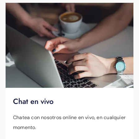
habilitaremos el firewall del enrutador.
Además, Smart Net Plus for Business incluye
seguridad de inteligencia artificial de nivel
empresarial que protege continuamente su
red, sus usuarios y su empresa de ataques en
constante evolución, como phishing, malware,
ransomware y más. Este sistema siempre
activo detecta de inmediato nuevos
ciberataques y aísla automáticamente los
dispositivos que se comportan fuera de sus
Chat en vivo
parámetros normales para evitar que las
amenazas se propaguen.
Chatea con nosotros online en vivo, en cualquier
momento.