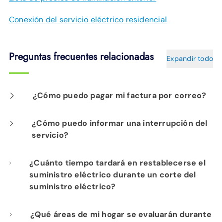
Conexión del servicio eléctrico residencial
Preguntas frecuentes relacionadas
Expandir todo
¿Cómo puedo pagar mi factura por correo?
Envíe un cheque o giro postal a: EPB, PO Box
¿Cómo puedo informar una interrupción del
servicio?
182255, Chattanooga, TN, 37422. Asegúrese
de incluir su número de cuenta de EPB o EPB
Las tres maneras más fáciles de reportar una
¿Cuánto tiempo tardará en restablecerse el
Fiber Optics.
suministro eléctrico durante un corte del
interrupción del servicio son en esta
página
suministro eléctrico?
web
o desde su teléfono inteligente con la
aplicación gratuita MyEPB
. También puede
Depende de qué causó el corte de energía y
¿Qué áreas de mi hogar se evaluarán durante