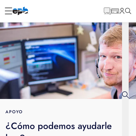
Contenido
principal
RESIDENCIAL
NEGOCIO
Internet
Energía
Televisión
Teléfono
APOYO
¿Cómo podemos ayudarle
BLOG