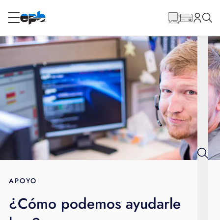
Contenido
principal
RESIDENCIAL
NEGOCIO
Internet
Energía
Televisión
Teléfono
APOYO
¿Cómo podemos ayudarle
BLOG