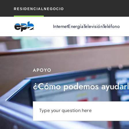
Contenido
RESIDENCIAL
NEGOCIO
principal
Internet
Energía
Televisión
Teléfono
APOYO
¿Cómo podemos ayudarl
Type your question here