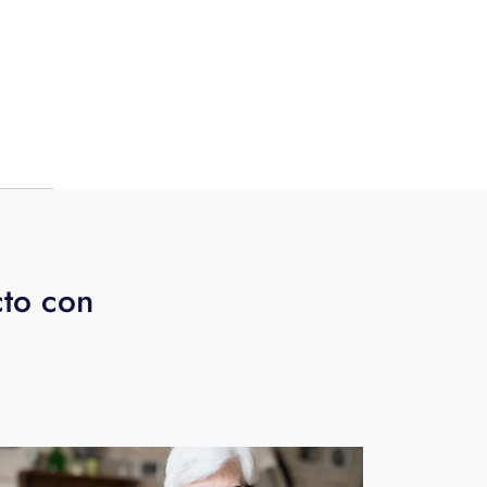
les y
odos
cto con
te
er
ente