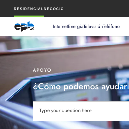
Contenido
RESIDENCIAL
NEGOCIO
principal
Internet
Energía
Televisión
Teléfono
APOYO
¿Cómo podemos ayudarl
Type your question here