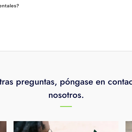
 con muchos dispositivos de transmisión, dispositivos móvi
entales?
onsulta una
lista completa de dispositivos compatibles
.
 ve a PERFILES, selecciona configuración, luego controles
sto activará automáticamente los controles parentales en t
ta de Fi TV. Para desactivar los controles parentales, ve a
elige restringir contenido para adultos. Debes ingresar tu
activar los controles parentales. Si olvidas tu PIN, deberás
-1372
para restablecer tu PIN.
tras preguntas, póngase en conta
ransmisión o un televisor inteligente, puede que desee ver es
nosotros.
n. Si está utilizando un navegador web, puede que desee v
ación. Si está utilizando un dispositivo móvil, deberá
través de un dispositivo de transmisión, un televisor intelig
o problemas, llámenos en cualquier momento del día o de la