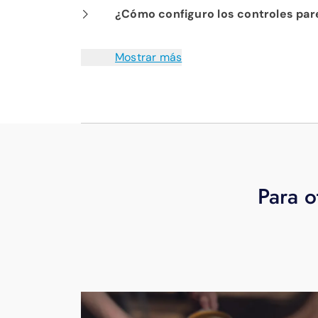
La aplicación EPB Fi TV es compatible
¿Cómo configuro los controles par
disfrutar de ESPN Unlimited!
televisores inteligentes populares. C
Para activar los controles parentales,
Mostrar más
parentales y asigna un número PIN. E
los dispositivos asociados con tu cuen
configuración, controles parentales y 
número PIN para desactivar o volver a 
llamar a EPB Fiber Optics al
423-648
Para o
Si está utilizando un dispositivo de t
útil video
para obtener más informació
este
útil video
para obtener más inform
configurar los controles parentales a 
o un navegador web. Si sigue teniend