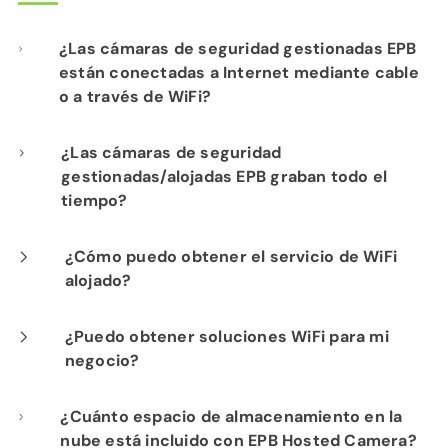
¿Las cámaras de seguridad gestionadas EPB
están conectadas a Internet mediante cable
o a través de WiFi?
Nuestra instalación profesional incluye el
¿Las cámaras de seguridad
gestionadas/alojadas EPB graban todo el
cableado de cada cámara a su
tiempo?
infraestructura de red de fibra para un
rendimiento óptimo.
Sí. Los productos de seguridad gestionada y
¿Cómo puedo obtener el servicio de WiFi
alojado?
cámaras alojadas de EPB proporcionan
visibilidad constante de las operaciones de
Si ya es cliente de Internet de Fi-Speed, con
¿Puedo obtener soluciones WiFi para mi
su negocio para su tranquilidad.
negocio?
gusto le mostraremos las ventajas de
contratar nuestro servicio de WiFi alojado.
Sí. Nuestras soluciones WiFi alojadas llave en
¿Cuánto espacio de almacenamiento en la
Comuníquese con nuestro departamento de
nube está incluido con EPB Hosted Camera?
mano ofrecen WiFi público para clientes o