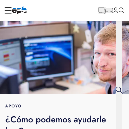
Contenido
principal
RESIDENCIAL
NEGOCIO
Internet
Energía
Televisión
Teléfono
APOYO
¿Cómo podemos ayudarle
BLOG