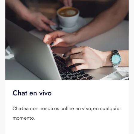
Educar al cliente sobre cómo configurar
redes seguras a través de la aplicación
WorkPass
Ayudar a los clientes a conectar
dispositivos inalámbricos, si se lo
solicita.
Brindar soporte técnico local
especializado las 24 horas, los 7 días de
la semana y los 365 días del año
Chat en vivo
Chatea con nosotros online en vivo, en cualquier
momento.