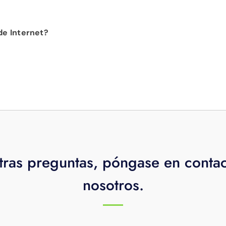
ectrónico no se reconoce o no tienes una cuenta de MyDisne
nes en pantalla. Una vez completados estos pasos, ¡ya pued
nsmisiones estándar (más que cualquier otro proveedor), pe
de Internet?
 transmisiones adicionales a $2,50 cada una por mes, para
a ver lo que quiere, cuando quiere y donde quiere. Ya no
visor: queremos ver contenido en otros dispositivos, como
rtátiles. Fi TV te permite ver contenido de video cuando, 
a la necesidad de decodificadores y DVR con cable, también
tras preguntas, póngase en conta
nosotros.