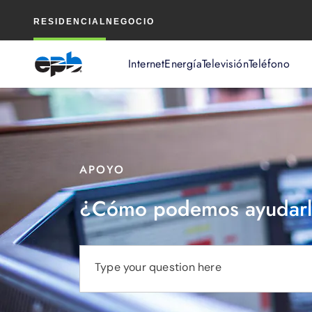
Contenido
RESIDENCIAL
NEGOCIO
principal
Internet
Energía
Televisión
Teléfono
APOYO
¿Cómo podemos ayudarl
Type your question here