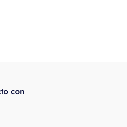
y,
es
ro
 un
donde
cto con