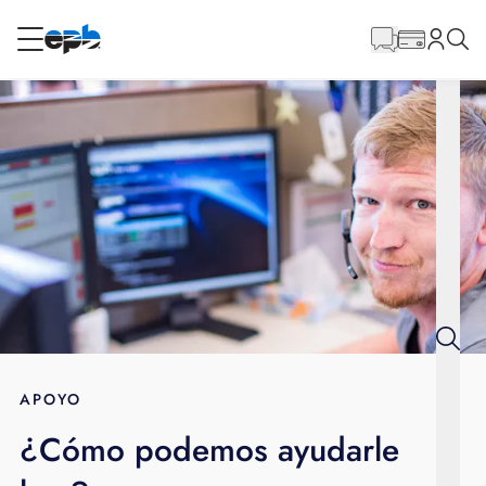
Contenido
principal
RESIDENCIAL
NEGOCIO
Internet
Energía
Televisión
Teléfono
APOYO
¿Cómo podemos ayudarle
BLOG