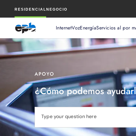
Contenido
RESIDENCIAL
NEGOCIO
principal
Internet
Voz
Energía
Servicios al por m
APOYO
¿Cómo podemos ayudarl
Type your question here