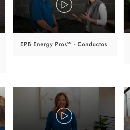
EPB Energy Pros℠ - Conductos