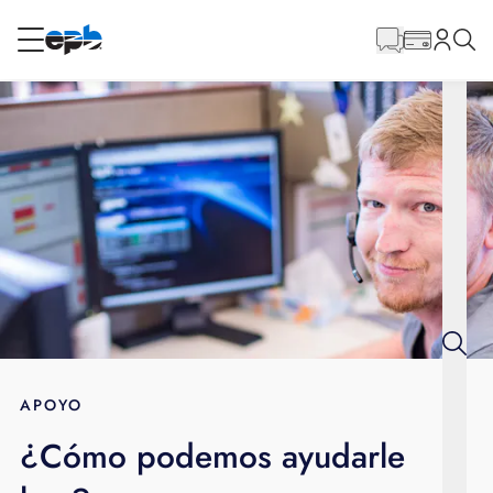
Contenido
principal
RESIDENCIAL
NEGOCIO
Internet
Voz
Energía
Servicios al por mayor
APOYO
¿Cómo podemos ayudarle
BLOG