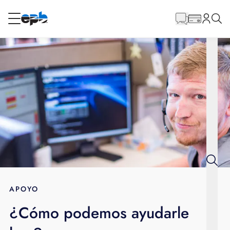
Contenido
principal
RESIDENCIAL
NEGOCIO
Internet
Voz
Energía
Servicios al por mayor
APOYO
¿Cómo podemos ayudarle
BLOG