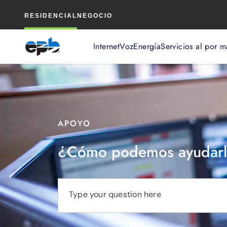
Contenido
RESIDENCIAL
NEGOCIO
principal
Internet
Voz
Energía
Servicios al por m
APOYO
¿Cómo podemos ayudarl
Type your question here