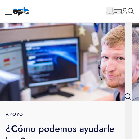
Contenido
principal
RESIDENCIAL
NEGOCIO
Internet
Energía
Televisión
Teléfono
APOYO
¿Cómo podemos ayudarle
BLOG