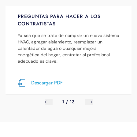
Nos asociamos con tiendas como Walgreens,
PREGUNTAS PARA HACER A LOS
CVS y Dollar General para que pueda pagar
CONTRATISTAS
cómodamente en la caja. Es la manera
Ya sea que se trate de comprar un nuevo sistema
perfecta de integrar el pago de sus facturas
HVAC, agregar aislamiento, reemplazar un
en su día sin tener que ir a una sucursal de
calentador de agua o cualquier mejora
energética del hogar, contratar al profesional
EPB . Haga clic
aquí
para obtener
adecuado es clave.
instrucciones sencillas sobre cómo pagar en
efectivo en una de estas tiendas.
Descargar PDF
1
/
13