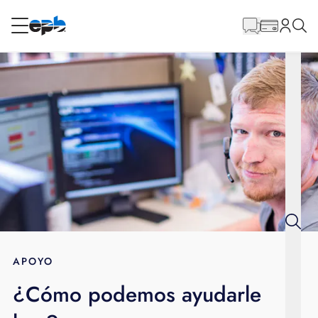
Contenido
principal
RESIDENCIAL
NEGOCIO
Internet
Energía
Televisión
Teléfono
APOYO
¿Cómo podemos ayudarle
BLOG