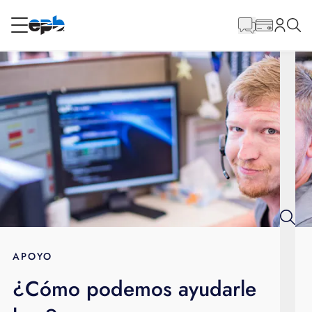
Contenido
principal
RESIDENCIAL
NEGOCIO
Internet
Energía
Televisión
Teléfono
APOYO
¿Cómo podemos ayudarle
BLOG