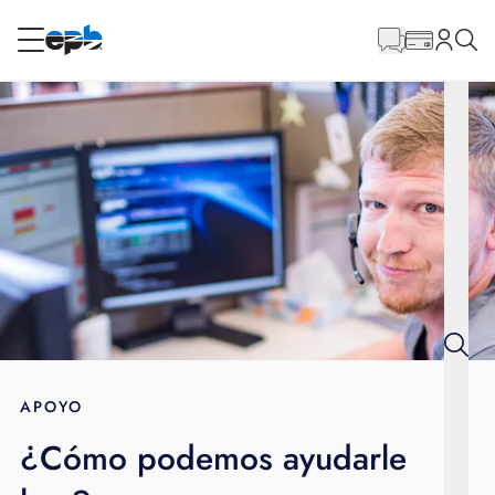
Contenido
principal
RESIDENCIAL
NEGOCIO
Internet
Energía
Televisión
Teléfono
APOYO
¿Cómo podemos ayudarle
BLOG