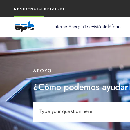
Contenido
RESIDENCIAL
NEGOCIO
principal
Internet
Energía
Televisión
Teléfono
APOYO
¿Cómo podemos ayudarl
Type your question here