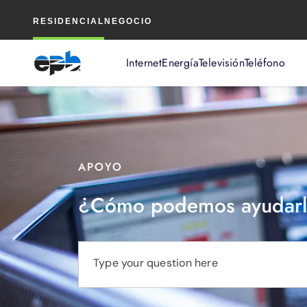
Contenido
RESIDENCIAL
NEGOCIO
principal
Internet
Energía
Televisión
Teléfono
APOYO
¿Cómo podemos ayudarl
Type your question here