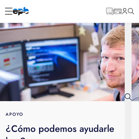
Contenido
principal
RESIDENCIAL
NEGOCIO
Internet
Energía
Televisión
Teléfono
APOYO
¿Cómo podemos ayudarle
BLOG