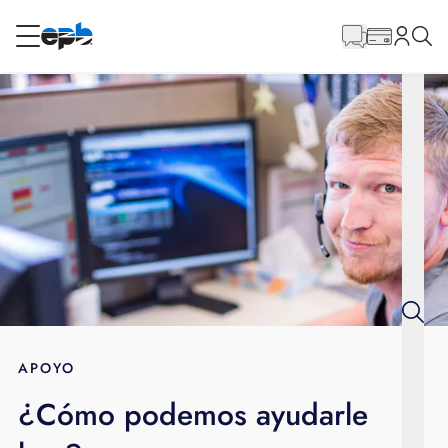
Contenido
principal
RESIDENCIAL
NEGOCIO
Internet
Energía
Televisión
Teléfono
APOYO
¿Cómo podemos ayudarle
BLOG