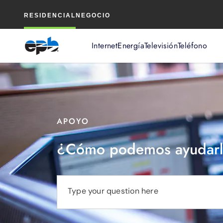
Contenido
RESIDENCIAL
NEGOCIO
principal
Internet
Energía
Televisión
Teléfono
APOYO
¿Cómo podemos ayudarl
Type your question here