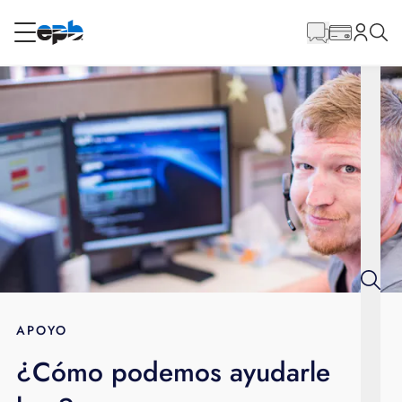
Contenido
principal
RESIDENCIAL
NEGOCIO
Internet
Energía
Televisión
Teléfono
APOYO
¿Cómo podemos ayudarle
BLOG