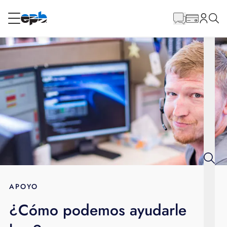
Contenido
principal
RESIDENCIAL
NEGOCIO
Internet
Energía
Televisión
Teléfono
APOYO
¿Cómo podemos ayudarle
BLOG