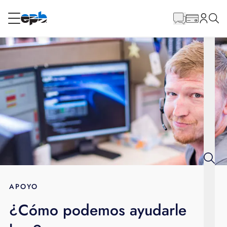
Contenido
principal
RESIDENCIAL
NEGOCIO
Internet
Energía
Televisión
Teléfono
APOYO
¿Cómo podemos ayudarle
BLOG