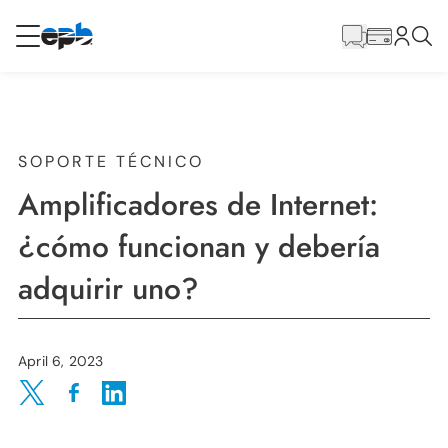
Contenido
principal
RESIDENCIAL
NEGOCIO
Internet
SOPORTE TÉCNICO
Amplificadores de Internet:
Energía
¿cómo funcionan y debería
adquirir uno?
Televisión
Teléfono
April 6, 2023
Share on Twitter
Share on Facebook
Share on LinkedIn
BLOG