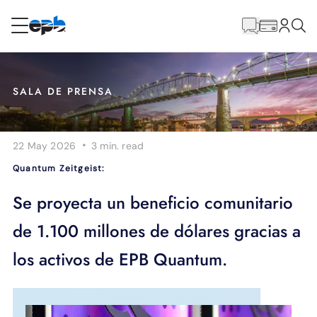
Contenido
principal
RESIDENCIAL
NEGOCIO
SALA DE PRENSA
Internet
·
22 May 2026
3 min.
read
Energía
Quantum Zeitgeist:
Televisión
Se proyecta un beneficio comunitario
de 1.100 millones de dólares gracias a
Teléfono
los activos de EPB Quantum.
BLOG