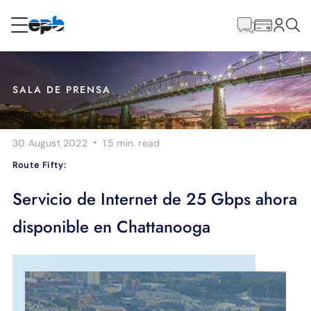
Contenido
principal
RESIDENCIAL
NEGOCIO
SALA DE PRENSA
Internet
·
30 August 2022
1.5 min.
read
Energía
Route Fifty:
Televisión
Servicio de Internet de 25 Gbps ahora
disponible en Chattanooga
Teléfono
BLOG