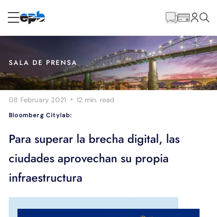
Contenido
principal
RESIDENCIAL
NEGOCIO
SALA DE PRENSA
Internet
·
08 February 2021
12 min.
read
Energía
Bloomberg Citylab:
Televisión
Para superar la brecha digital, las
ciudades aprovechan su propia
Teléfono
infraestructura
BLOG