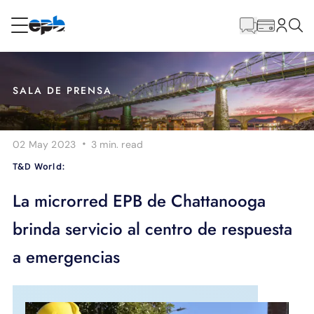
Contenido
principal
RESIDENCIAL
NEGOCIO
SALA DE PRENSA
Internet
·
02 May 2023
3 min.
read
Energía
T&D World:
Televisión
La microrred EPB de Chattanooga
brinda servicio al centro de respuesta
Teléfono
a emergencias
BLOG