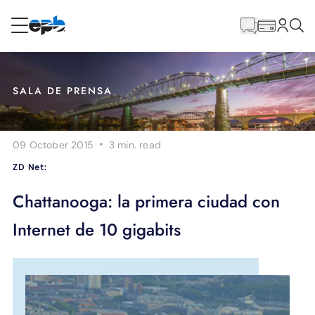
Contenido
principal
RESIDENCIAL
NEGOCIO
SALA DE PRENSA
Internet
·
09 October 2015
3 min.
read
Energía
ZD Net:
Televisión
Chattanooga: la primera ciudad con
Internet de 10 gigabits
Teléfono
BLOG