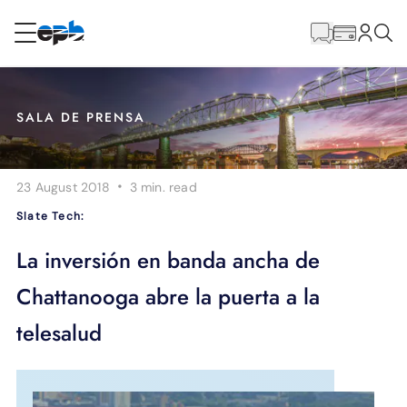
Contenido
principal
RESIDENCIAL
NEGOCIO
SALA DE PRENSA
Internet
·
23 August 2018
3 min.
read
Energía
Slate Tech:
Televisión
La inversión en banda ancha de
Chattanooga abre la puerta a la
Teléfono
telesalud
BLOG