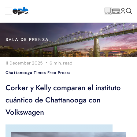
Contenido
principal
RESIDENCIAL
NEGOCIO
SALA DE PRENSA
Internet
·
11 December 2025
6 min.
read
Energía
Chattanooga Times Free Press:
Televisión
Corker y Kelly comparan el instituto
cuántico de Chattanooga con
Teléfono
Volkswagen
BLOG