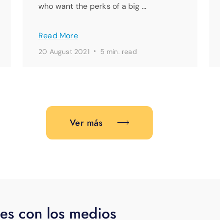
who want the perks of a big …
Read More
·
20 August 2021
5 min. read
Ver más
es con los medios