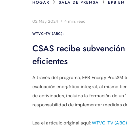
›
›
HOGAR
SALA DE PRENSA
EPB EN
·
02 May 2024
4 min.
read
WTVC-TV (ABC):
CSAS recibe subvención 
eficientes
A través del programa, EPB Energy ProsSM 
evaluación energética integral, al mismo ti
de actividades, incluida la formación de un
responsabilidad de implementar medidas de e
Lea el artículo original aquí:
WTVC-TV (ABC